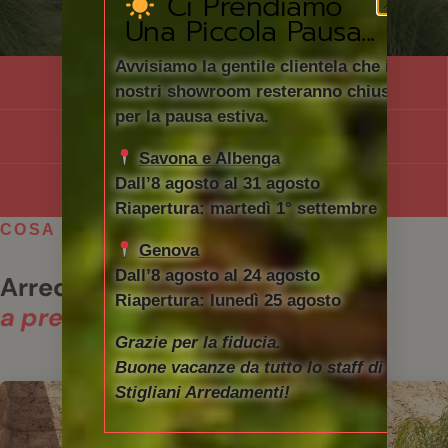
Ci Prendiamo
Una Piccola Pausa...
Avvisiamo la gentile clientela che i
SOLO PEZZI IN ESPOSIZIONE
nostri showroom resteranno chiusi
per la pausa estiva.
SCONTO IVA
Savona e Albenga
Dall’8 agosto al 31 agosto
DISPONIBILITÀ LIMITATA
Riapertura: martedì 1° settembre
COSA TROVI IN PROMOZIONE
Genova
Dall’8 agosto al 24 agosto
Arredo outdoor di design,
Riapertura: lunedì 25 agosto
a prezzi che non si ripetono.
Grazie per la fiducia.
Buone vacanze da tutto lo staff di
Stigliani Arredamenti!