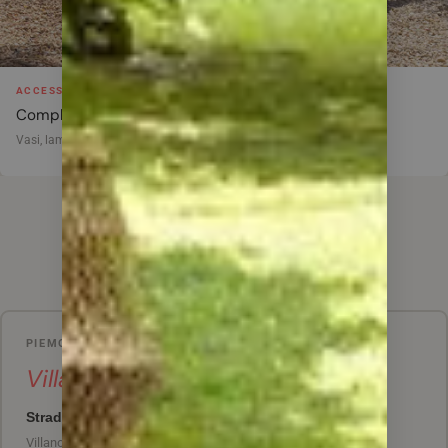
ACCESSORI
Complementi e illuminazione
Vasi, lampade, tappeti outdoor
I NOSTRI SHOWROOM
Dove trovarci
PIEMONTE
Villanova d'Asti
Strada Varletta 1
Villanova d'Asti (AT) – Regione Valdichiesa, 14019