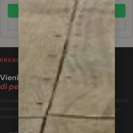
SCRIVICI SU WHATSAPP
CHIAMA LO SHOWROOM
PRENOTA UN APPUNTAMENTO
Vieni a vedere
di persona.
Vuoi sapere cosa è ancora disponibile? Prenota una visita e ti
mostriamo tutto l'outdoor in promozione. Nessun obbligo,
nessuna fretta.