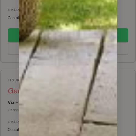
ORARI DI APERTURA
Contattaci per gli orari aggiornati
SCRIVICI SU WHATSAPP
CHIAMA LO SHOWROOM
LIGURIA
Genova Centro
Via Fieschi 33
Genova – 16121
ORARI DI APERTURA
Contattaci per gli orari aggiornati