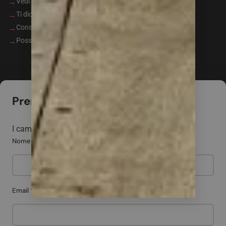
Vedi i pezzi dal vivo nello showroom
Ti diciamo subito cosa è ancora disponibile
Consulenza gratuita senza impegno
Possibilità di ritiro immediato o consegna
Prenota la visita
I campi contrassegnati con
*
sono obbligatori.
Nome e Cognome
*
Email
*