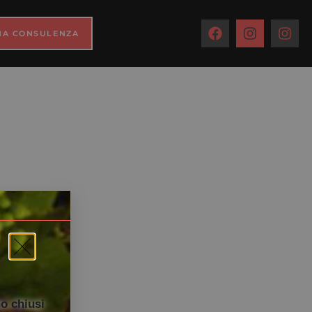
to
NA CONSULENZA
o chiusi