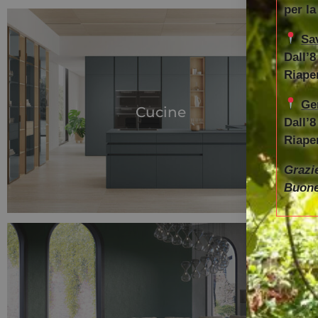
per la
Sa
Dall’8
Riape
Ge
Cucine
Dall’8
Riape
Grazie
Buone 