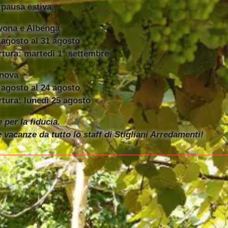
 pausa estiva.
vona e Albenga
 agosto al 31 agosto
rtura: martedì 1° settembre
nova
Arredo bagno
 agosto al 24 agosto
rtura: lunedì 25 agosto
 per la fiducia.
vacanze da tutto lo staff di Stigliani Arredamenti!