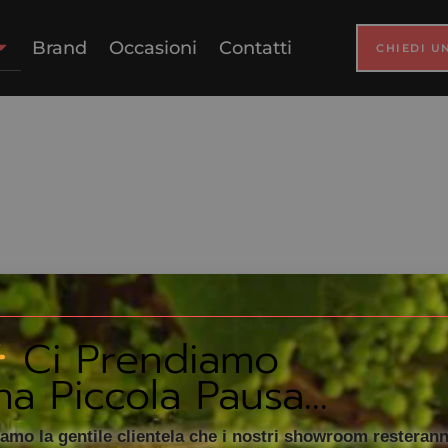
atalogo Comple
Brand
Occasioni
Contatti
CHIEDI U
Ci Prendiamo
a Piccola Pausa...
amo la gentile clientela che i nostri showroom resterann