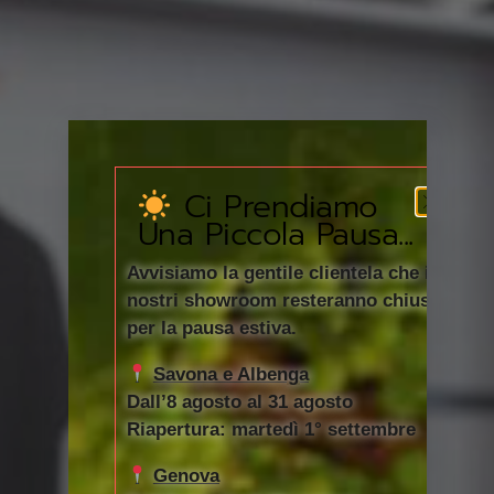
Ci Prendiamo
Una Piccola Pausa...
Avvisiamo la gentile clientela che i
nostri showroom resteranno chiusi
per la pausa estiva.
Savona e Albenga
Dall’8 agosto al 31 agosto
Riapertura: martedì 1° settembre
Genova