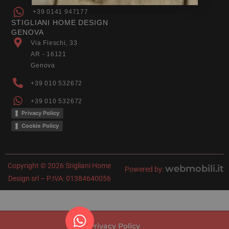
+39 0141 947177
STIGLIANI HOME DESIGN
GENOVA
Via Fieschi, 33
AR - 16121
Genova
+39 010 532672
+39 010 532672
Privacy Policy
Cookie Policy
Copyright © 2026 Stigliani Home
webmobili.it
Powered by:
Design srl – P.IVA: 01384640056
Privacy Policy