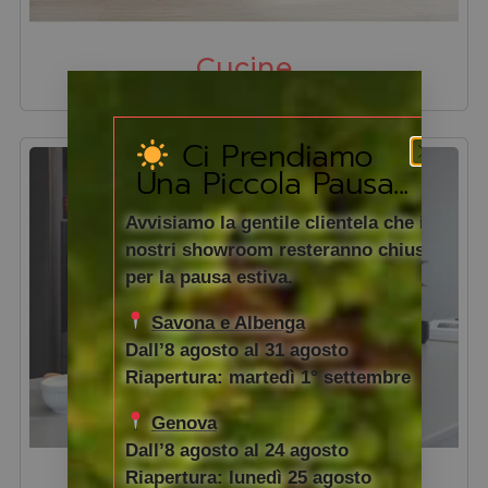
Ci Prendiamo
Una Piccola Pausa...
Avvisiamo la gentile clientela che i
nostri showroom resteranno chiusi
per la pausa estiva.
Savona e Albenga
Dall’8 agosto al 31 agosto
Riapertura: martedì 1° settembre
Genova
Dall’8 agosto al 24 agosto
Riapertura: lunedì 25 agosto