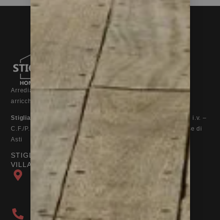
Arrediamo la tua casa,
arricchiamo la tua vita
Stigliani Home Design S.r.l.
– Capitale sociale € 20.000,00 i.v. –
C.F./P.IVA 01384640056 – REA AT-111126 – Registro Imprese di
Asti
STIGLIANI HOME DESIGN
VILLANOVA D'ASTI
Strada Varletta 1,
Villanova d'Asti (At)
Regione Valdichiesa - 14019
+39 0141 947681